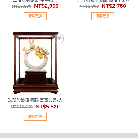
原
NT$
2,990
目
原
NT$
2,760
目
NT$
6,500
NT$
6,000
始
前
始
前
價
價
價
價
瞭解更多
瞭解更多
格：
格：
格：
格：
NT$6,500。
NT$2,990。
NT$6,000。
NT$2
加入
「願
望清
單」
琺瑯彩玻璃櫥窗-事事如意-大
原
NT$
5,520
目
NT$
12,000
始
前
價
價
瞭解更多
格：
格：
NT$12,000。
NT$5,520。