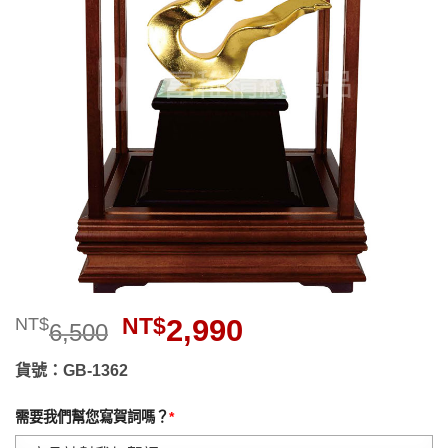
望清
單」
原
目
NT$
2,990
NT$
6,500
始
前
價
價
貨號：GB-1362
格：
格：
NT$6,500。
NT$2,990。
需要我們幫您寫賀詞嗎？
*