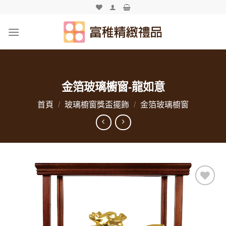
Skip
to
content
金箔玻璃櫥窗-龍如意
首頁
/
玻璃櫥窗獎盃擺飾
/
金箔玻璃櫥窗
加入
「願