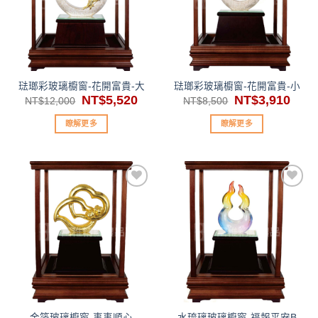
望清
望清
單」
單」
琺瑯彩玻璃櫥窗-花開富貴-大
琺瑯彩玻璃櫥窗-花開富貴-小
原
NT$
5,520
目
原
NT$
3,910
目
NT$
12,000
NT$
8,500
始
前
始
前
價
價
價
價
瞭解更多
瞭解更多
格：
格：
格：
格：
NT$12,000。
NT$5,520。
NT$8,500。
NT$3
加入
加入
「願
「願
望清
望清
單」
單」
金箔玻璃櫥窗-事事順心
水琉璃玻璃櫥窗-福報平安B