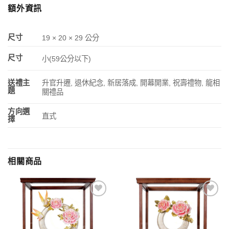
額外資訊
尺寸
19 × 20 × 29 公分
尺寸
小(59公分以下)
升官升遷, 退休紀念, 新居落成, 開幕開業, 祝壽禮物, 龍相
送禮主
題
關禮品
方向選
直式
擇
相關商品
加入
加入
「願
「願