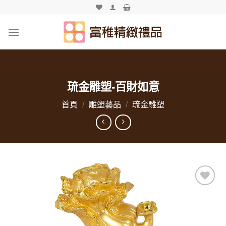
Skip
to
content
琉金雕塑-百財如意
首頁
/
雕塑藝品
/
琉金雕塑
加入
「願