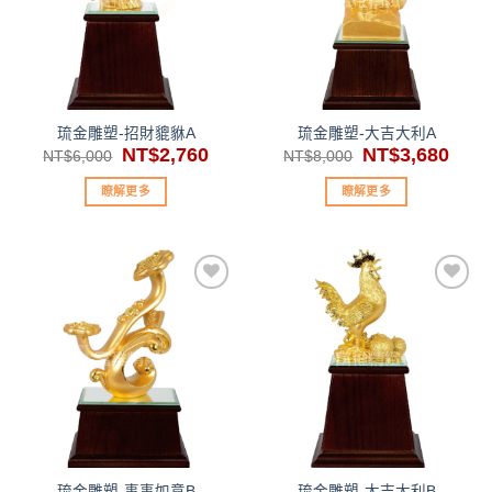
望清
望清
單」
單」
琉金雕塑-招財貔貅A
琉金雕塑-大吉大利A
原
NT$
2,760
目
原
NT$
3,680
目
NT$
6,000
NT$
8,000
始
前
始
前
價
價
價
價
瞭解更多
瞭解更多
格：
格：
格：
格：
NT$6,000。
NT$2,760。
NT$8,000。
NT$3
加入
加入
「願
「願
望清
望清
單」
單」
琉金雕塑-事事如意B
琉金雕塑-大吉大利B