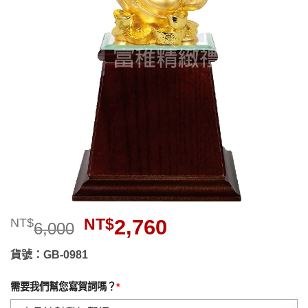
望清
單」
原
目
NT$
2,760
NT$
6,000
始
前
價
價
貨號：GB-0981
格：
格：
NT$6,000。
NT$2,760。
需要我們幫您寫賀詞嗎？
*