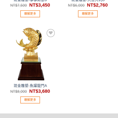
原
NT$
3,450
目
原
NT$
2,760
目
NT$
7,500
NT$
6,000
始
前
始
前
價
價
價
價
瞭解更多
瞭解更多
格：
格：
格：
格：
NT$7,500。
NT$3,450。
NT$6,000。
NT$2
加入
「願
望清
單」
琉金雕塑-魚躍龍門A
原
NT$
3,680
目
NT$
8,000
始
前
價
價
瞭解更多
格：
格：
NT$8,000。
NT$3,680。