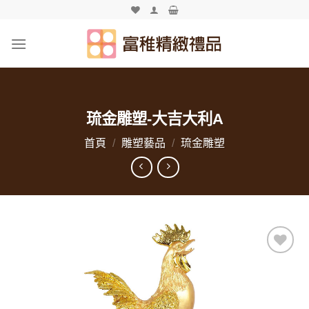
Skip
to
content
琉金雕塑-大吉大利A
首頁
/
雕塑藝品
/
琉金雕塑
加入
「願