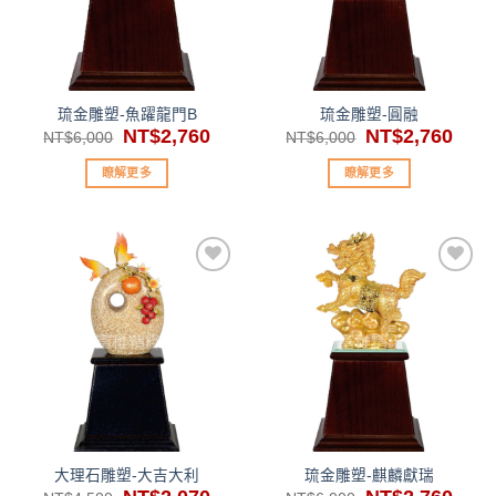
單」
單」
琉金雕塑-魚躍龍門B
琉金雕塑-圓融
原
NT$
2,760
目
原
NT$
2,760
目
NT$
6,000
NT$
6,000
始
前
始
前
價
價
價
價
瞭解更多
瞭解更多
格：
格：
格：
格：
NT$6,000。
NT$2,760。
NT$6,000。
NT$2
加入
加入
「願
「願
望清
望清
單」
單」
大理石雕塑-大吉大利
琉金雕塑-麒麟獻瑞
原
目
原
目