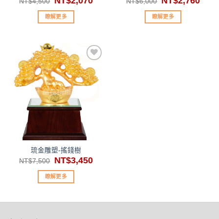
NT$
2,070
NT$
2,760
NT$
4,500
NT$
6,000
始
前
始
前
價
價
價
價
瞭解更多
瞭解更多
格：
格：
格：
格：
NT$4,500。
NT$2,070。
NT$6,000。
NT$2
加入
「願
望清
單」
琉金雕塑-搖錢樹
原
NT$
3,450
目
NT$
7,500
始
前
價
價
瞭解更多
格：
格：
NT$7,500。
NT$3,450。