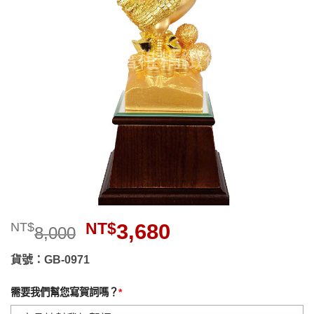
望清
單」
原
目
NT$
3,680
NT$
8,000
始
前
價
價
貨號：GB-0971
格：
格：
NT$8,000。
NT$3,680。
需要我們幫您寫賀詞嗎？
*