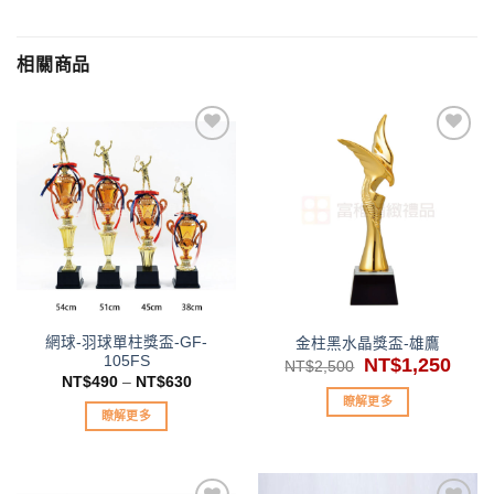
相關商品
加入
加入
「願
「願
望清
望清
單」
單」
網球-羽球單柱獎盃-GF-
金柱黑水晶獎盃-雄鷹
105FS
原
NT$
1,250
目
NT$
2,500
始
前
NT$
490
–
NT$
630
價
價
瞭解更多
格：
格：
瞭解更多
NT$2,500。
NT$1
此
產
品