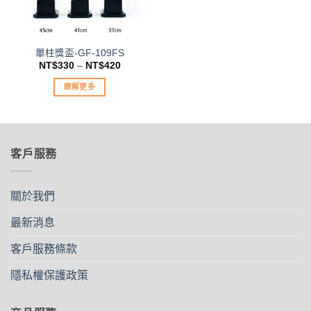
在
在
產
產
品
品
單柱獎盃-GF-109FS
頁
頁
NT$
330
–
NT$
420
面
面
選
選
瞭解更多
擇
擇
此
選
選
產
項
項
品
有
客戶服務
多
種
款
關於我們
式。
可
最新消息
在
客戶服務條款
產
品
隱私權保護政策
頁
面
選