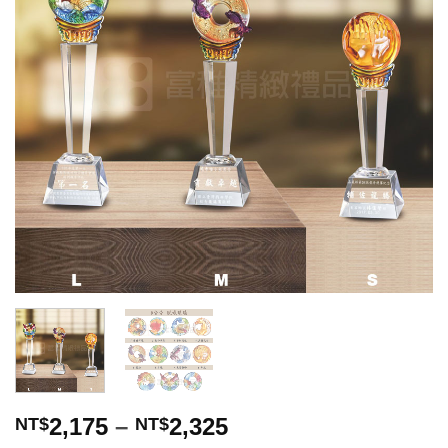
望清
單」
2,175
–
2,325
NT$
NT$