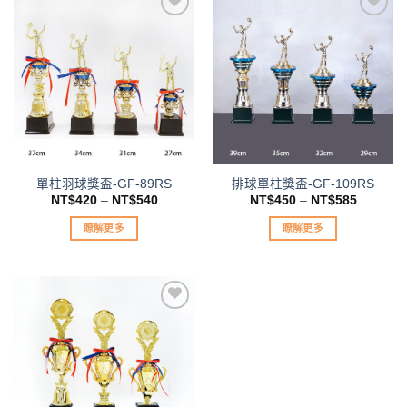
有
多
種
加入
加入
款
「願
「願
望清
望清
式。
單」
單」
可
在
產
品
單柱羽球獎盃-GF-89RS
排球單柱獎盃-GF-109RS
頁
NT$
420
–
NT$
540
NT$
450
–
NT$
585
面
選
瞭解更多
瞭解更多
擇
此
此
選
產
產
項
品
品
有
有
多
多
種
種
加入
款
款
「願
望清
式。
式。
單」
可
可