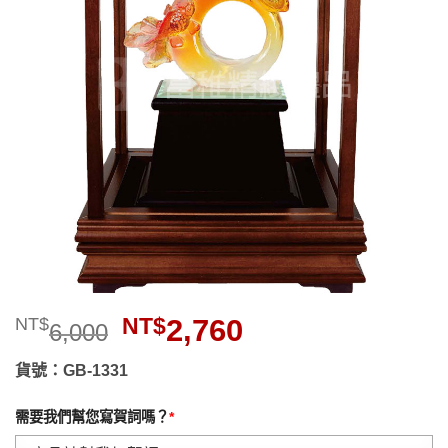
望清
單」
原
目
NT$
2,760
NT$
6,000
始
前
價
價
貨號：GB-1331
格：
格：
NT$6,000。
NT$2,760。
需要我們幫您寫賀詞嗎？
*