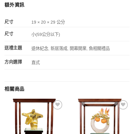
額外資訊
尺寸
19 × 20 × 29 公分
尺寸
小(59公分以下)
送禮主題
退休紀念, 新居落成, 開幕開業, 魚相關禮品
方向選擇
直式
相關商品
加入
加入
「願
「願
望清
望清