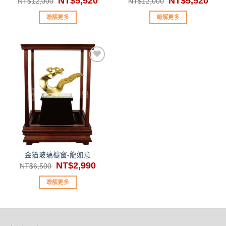
NT$
5,520
NT$
5,520
NT$
12,000
NT$
12,000
始
前
始
前
價
價
價
價
瞭解更多
瞭解更多
格：
格：
格：
格：
NT$12,000。
NT$5,520。
NT$12,000。
NT$5
加入
「願
望清
單」
金箔玻璃櫥窗-龍如意
原
NT$
2,990
目
NT$
6,500
始
前
價
價
瞭解更多
格：
格：
NT$6,500。
NT$2,990。