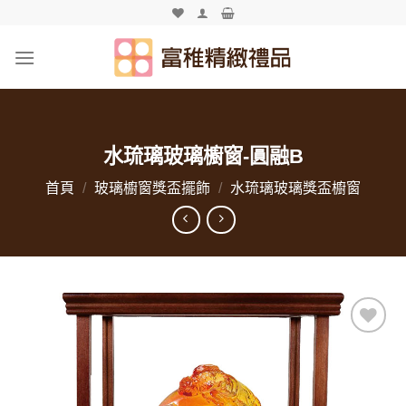
Skip
to
content
水琉璃玻璃櫥窗-圓融B
首頁
/
玻璃櫥窗獎盃擺飾
/
水琉璃玻璃獎盃櫥窗
加入
「願