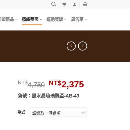
雕塑藝品
精緻獎盃
運動獎牌
廣告筆
原
目
NT$
2,375
NT$
4,750
始
前
價
價
貨號：黑水晶琉璃獎盃-AB-43
格：
格：
入
願
NT$4,750。
NT$2,375。
款式
清
」