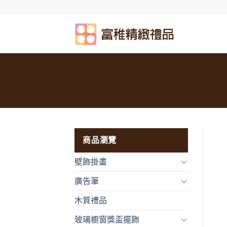
Skip
to
content
商品瀏覽
壁飾掛畫
廣告筆
木質禮品
玻璃櫥窗獎盃擺飾