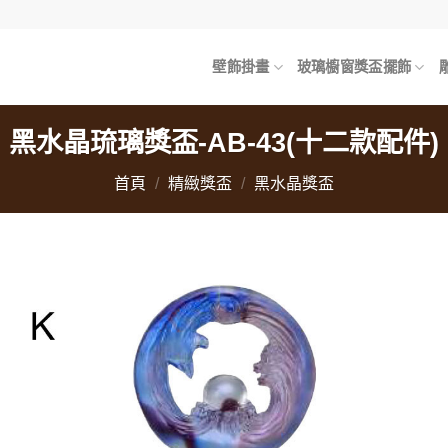
壁飾掛畫
玻璃櫥窗獎盃擺飾
黑水晶琉璃獎盃-AB-43(十二款配件)
首頁
/
精緻獎盃
/
黑水晶獎盃
加
「
望
單