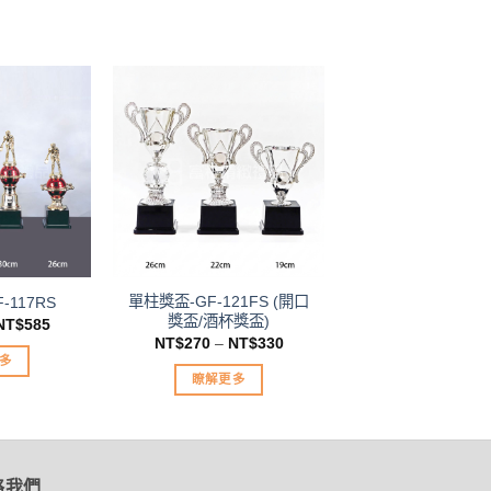
加入
加入
「願
「願
望清
望清
單」
單」
單柱獎盃-GF-121FS (開口
-117RS
獎盃/酒杯獎盃)
NT$
585
NT$
270
–
NT$
330
多
瞭解更多
此
產
品
有
絡我們