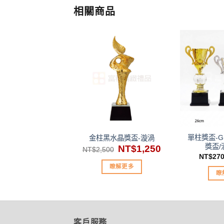
相關商品
加入
「願
望清
單」
單柱獎盃-GF
金柱黑水晶獎盃-漩渦
獎盃/
原
NT$
1,250
目
NT$
2,500
始
前
NT$
27
價
價
瞭解更多
格：
格：
瞭
NT$2,500。
NT$1,250。
客戶服務