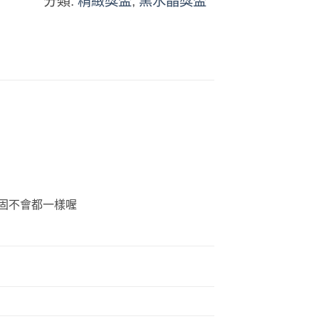
分類:
精緻獎盃
,
黑水晶獎盃
固不會都一樣喔