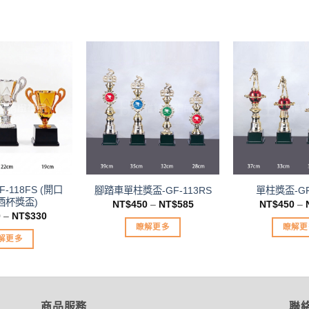
加入
加入
「願
「願
望清
望清
單」
單」
-118FS (開口
腳踏車單柱獎盃-GF-113RS
單柱獎盃-GF
酒杯獎盃)
NT$
450
–
NT$
585
NT$
450
–
0
–
NT$
330
瞭解更多
瞭解更
解更多
此
此
此
產
產
產
品
品
品
有
有
有
商品服務
聯
多
多