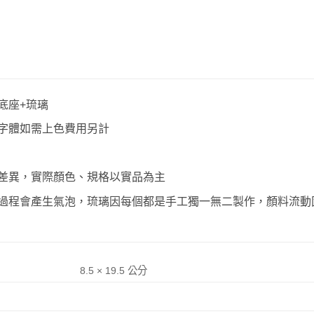
底座+琉璃
字體如需上色費用另計
差異，實際顏色、規格以實品為主
過程會產生氣泡，琉璃因每個都是手工獨一無二製作，顏料流動
8.5 × 19.5 公分