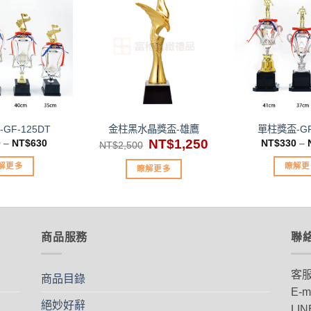
加入
加入
「願
「願
望清
望清
單」
單」
GF-125DT
金柱黑水晶獎盃-雄鷹
單柱獎盃-GF
原
NT$
1,250
目
0
–
NT$
630
NT$
330
–
NT$
2,500
始
前
價
價
解更多
瞭解更
瞭解更多
格：
格：
NT$2,500。
NT$1,250。
此
此
產
產
品
品
有
有
商品服務
聯
多
多
種
種
客
商品目錄
款
款
E-m
式。
式
絕妙好辭
LIN
可
可