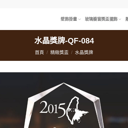
壁飾掛畫
玻璃櫥窗獎盃擺飾
水晶獎牌-QF-084
首頁
/
精緻獎盃
/
水晶獎牌
加
「
望
單