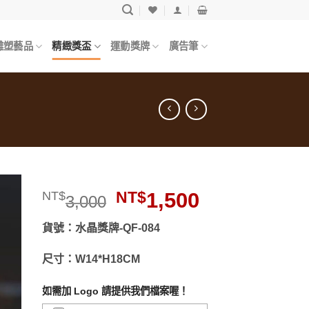
雕塑藝品
精緻獎盃
運動獎牌
廣告筆
原
目
NT$
1,500
NT$
3,000
始
前
價
價
貨號：水晶獎牌-QF-084
格：
格：
入
願
尺寸：W14*H18CM
NT$3,000。
NT$1,500。
清
」
如需加 Logo 請提供我們檔案喔！