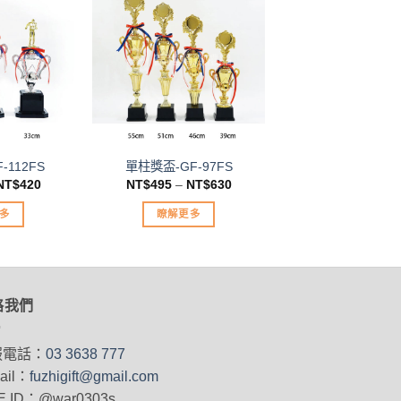
加入
加入
「願
「願
望清
望清
單」
單」
-112FS
單柱獎盃-GF-97FS
NT$
420
NT$
495
–
NT$
630
多
瞭解更多
此
產
品
有
絡我們
多
種
服電話：
03 3638 777
款
ail：
fuzhigift@gmail.com
。
式。
E ID：@war0303s
可