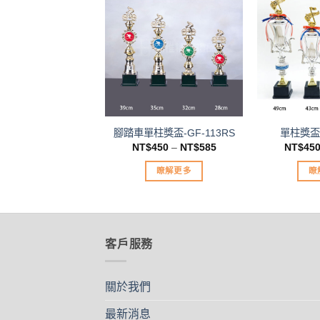
加入
「願
望清
單」
腳踏車單柱獎盃-GF-113RS
單柱獎盃-
NT$
450
–
NT$
585
NT$
45
瞭解更多
瞭
此
產
品
有
客戶服務
多
種
關於我們
款
式。
最新消息
可