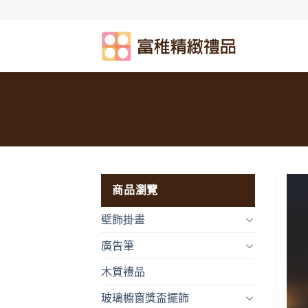
Skip
to
content
商品瀏覽
壁飾掛畫
廣告筆
木質禮品
玻璃櫥窗獎盃擺飾