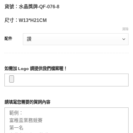
始
前
價
價
貨號：水晶獎牌-QF-076-8
格：
格：
尺寸：W13*H21CM
NT$3,750。
NT$1,875。
清除
配件
如需加 Logo 請提供我們檔案喔！
請填寫您需要的賀詞內容