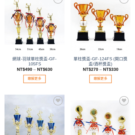
加入
加入
「願
「願
望清
望清
單」
單」
網球-羽球單柱獎盃-GF-
單柱獎盃-GF-124FS (開口獎
105FS
盃/酒杯獎盃)
NT$
490
–
NT$
630
NT$
270
–
NT$
330
瞭解更多
瞭解更多
此
此
產
產
品
品
有
有
多
多
種
種
加入
加入
款
款
「願
「願
望清
望清
式。
式。
單」
單」