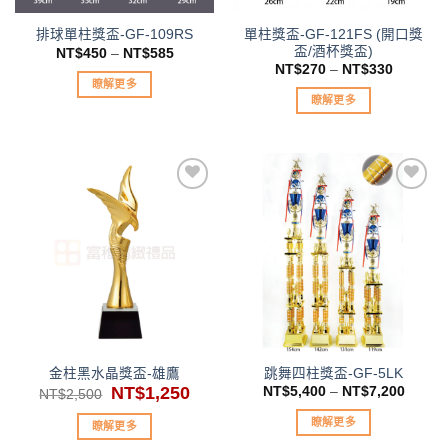
單柱獎盃-GF-121FS (開口獎
排球單柱獎盃-GF-109RS
盃/酒杯獎盃)
NT$
450
–
NT$
585
NT$
270
–
NT$
330
瞭解更多
瞭解更多
此
此
產
產
品
品
有
有
多
多
種
種
款
加入
加入
款
「願
「願
式。
望清
望清
式。
可
單」
單」
可
在
在
產
產
品
品
頁
金柱黑水晶獎盃-雄鷹
跳舞四柱獎盃-GF-5LK
頁
面
原
NT$
1,250
目
NT$
5,400
–
NT$
7,200
NT$
2,500
面
選
始
前
價
價
選
擇
瞭解更多
瞭解更多
格：
格：
擇
NT$2,500。
NT$1,250。
選
此