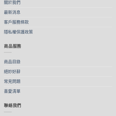
款
關於我們
式。
可
最新消息
在
客戶服務條款
產
品
隱私權保護政策
頁
面
選
商品服務
擇
選
項
商品目錄
絕妙好辭
常見問題
喜愛清單
聯絡我們