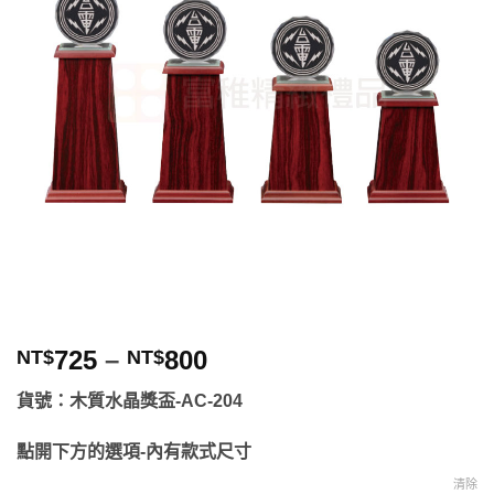
望清
單」
725
–
800
NT$
NT$
貨號：木質水晶獎盃-AC-204
點開下方的選項-內有款式尺寸
清除