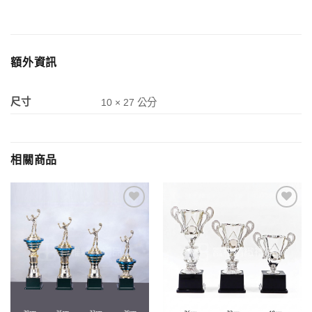
額外資訊
尺寸
10 × 27 公分
相關商品
加入
加入
「願
「願
望清
望清
單」
單」