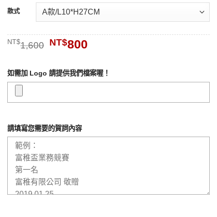
款式
原
NT$
800
目
NT$
1,600
始
前
價
價
格：
格：
如需加 Logo 請提供我們檔案喔！
NT$1,600。
NT$800。
請填寫您需要的賀詞內容