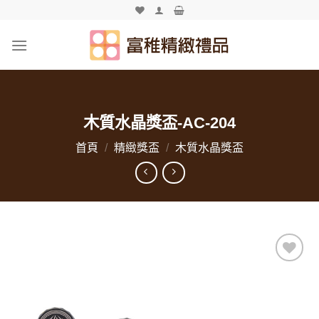
Skip
to
content
木質水晶獎盃-AC-204
首頁
/
精緻獎盃
/
木質水晶獎盃
加入
「願