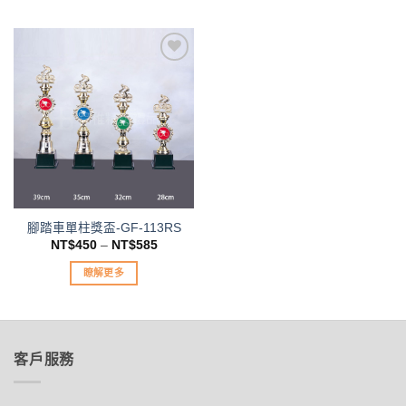
選
項
產
項
品
有
多
種
加入
款
「願
式。
望清
單」
可
在
產
品
頁
腳踏車單柱獎盃-GF-113RS
NT$
450
–
NT$
585
面
選
瞭解更多
擇
此
選
產
項
品
有
客戶服務
多
種