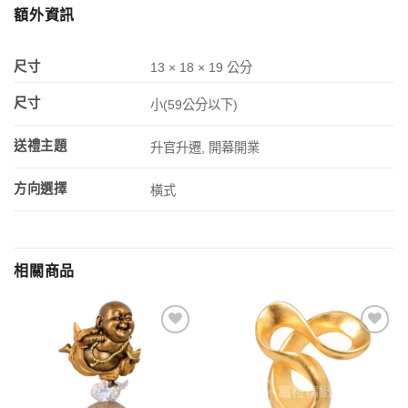
額外資訊
尺寸
13 × 18 × 19 公分
尺寸
小(59公分以下)
送禮主題
升官升遷, 開幕開業
方向選擇
橫式
相關商品
加入
加入
「願
「願
望清
望清