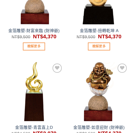
單」
單」
金箔雕塑-財富來臨 (財神爺)
金箔雕塑-扭轉乾坤 A
原
NT$
4,370
目
原
NT$
4,370
目
NT$
9,500
NT$
9,500
始
前
始
前
價
價
價
價
瞭解更多
瞭解更多
格：
格：
格：
格：
NT$9,500。
NT$4,370。
NT$9,500。
NT$4
加入
加入
「願
「願
望清
望清
單」
單」
金箔雕塑-青雲直上D
金箔雕塑-如意迎財 (財神爺)
原
目
原
目