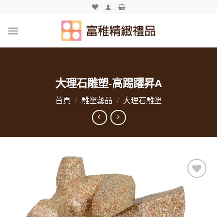
Skip
to
content
大理石雕塑-高踢躍昇A
首頁
/
雕塑藝品
/
大理石雕塑
加入
「願