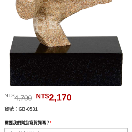
望清
單」
原
目
NT$
2,170
NT$
4,700
始
前
價
價
貨號：GB-0531
格：
格：
NT$4,700。
NT$2,170。
需要我們幫您寫賀詞嗎？
*