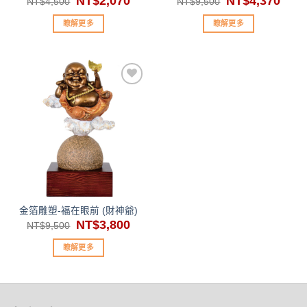
NT$
2,070
NT$
4,370
NT$
4,500
NT$
9,500
始
前
始
前
價
價
價
價
瞭解更多
瞭解更多
格：
格：
格：
格：
NT$4,500。
NT$2,070。
NT$9,500。
NT$4
加入
「願
望清
單」
金箔雕塑-福在眼前 (財神爺)
原
NT$
3,800
目
NT$
9,500
始
前
價
價
瞭解更多
格：
格：
NT$9,500。
NT$3,800。