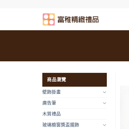
Skip
to
content
商品瀏覽
壁飾掛畫
廣告筆
木質禮品
玻璃櫥窗獎盃擺飾