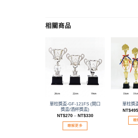
相關商品
加入
「願
望清
單」
單柱獎盃-GF-121FS (開口
單柱獎盃-
獎盃/酒杯獎盃)
NT$
49
NT$
270
–
NT$
330
瞭
瞭解更多
此