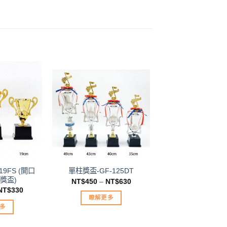
加入
加入
「願
「願
望清
望清
單」
單」
19FS (開口
單柱獎盃-GF-125DT
獎盃)
NT$
450
–
NT$
630
NT$
330
瞭解更多
多
此
產