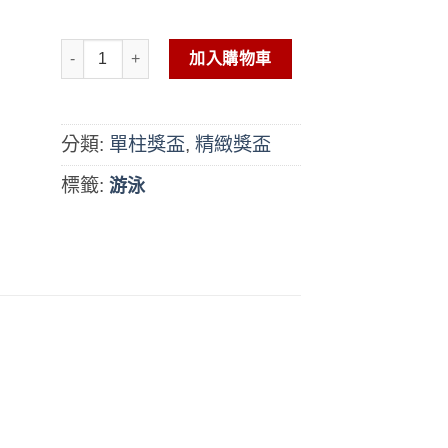
單柱獎盃-GF-93LY 數量
加入購物車
分類:
單柱獎盃
,
精緻獎盃
標籤:
游泳