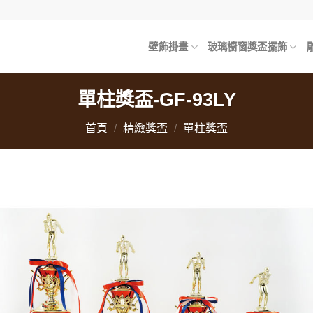
壁飾掛畫
玻璃櫥窗獎盃擺飾
單柱獎盃-GF-93LY
首頁
/
精緻獎盃
/
單柱獎盃
加
「
望
單