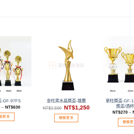
加入
加入
「願
「願
望清
望清
單」
單」
單柱獎盃-GF-1
GF-97FS
金柱黑水晶獎盃-雄鷹
獎盃/酒杯
原
NT$
1,250
目
5
–
NT$
630
NT$
2,500
始
前
NT$
270
–
價
價
解更多
瞭解更多
格：
格：
瞭解更
NT$2,500。
NT$1,250。
此
此
產