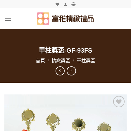
Skip
to
content
單柱獎盃-GF-93FS
首頁
/
精緻獎盃
/
單柱獎盃
加入
「願