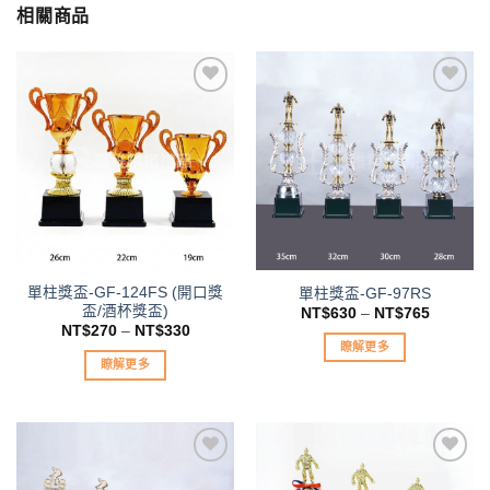
相關商品
加入
加入
「願
「願
望清
望清
單」
單」
單柱獎盃-GF-124FS (開口獎
單柱獎盃-GF-97RS
盃/酒杯獎盃)
NT$
630
–
NT$
765
NT$
270
–
NT$
330
瞭解更多
瞭解更多
此
此
產
產
品
品
有
有
多
多
種