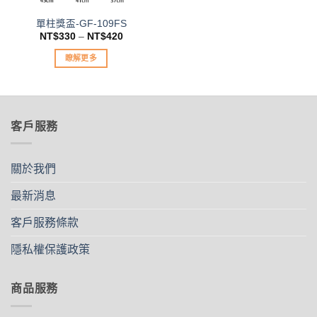
品
品
單柱獎盃-GF-109FS
頁
頁
NT$
330
–
NT$
420
面
面
選
選
瞭解更多
擇
擇
此
選
選
產
項
項
品
有
客戶服務
多
種
款
關於我們
式。
可
最新消息
在
客戶服務條款
產
品
隱私權保護政策
頁
面
選
商品服務
擇
選