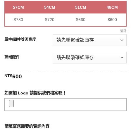
57CM
54CM
51CM
48CM
$780
$720
$660
$600
清除
單柱/四柱獎盃高度
頂端配件
NT$
600
如需加 Logo 請提供我們檔案喔！
請填寫您需要的賀詞內容