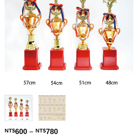
望清
單」
600
–
780
NT$
NT$