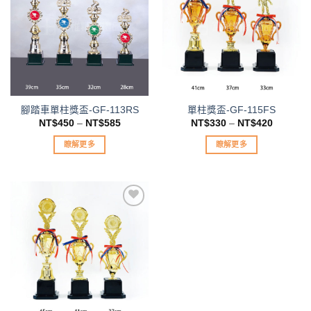
種
款
加入
加入
款
「願
「願
式。
望清
望清
式。
可
單」
單」
可
在
在
產
產
品
品
頁
腳踏車單柱獎盃-GF-113RS
單柱獎盃-GF-115FS
頁
面
NT$
450
–
NT$
585
NT$
330
–
NT$
420
面
選
選
擇
瞭解更多
瞭解更多
擇
選
此
此
選
項
產
產
項
品
品
有
有
多
多
種
種
加入
款
款
「願
望清
式。
式。
單」
可
可
在
在
產
產