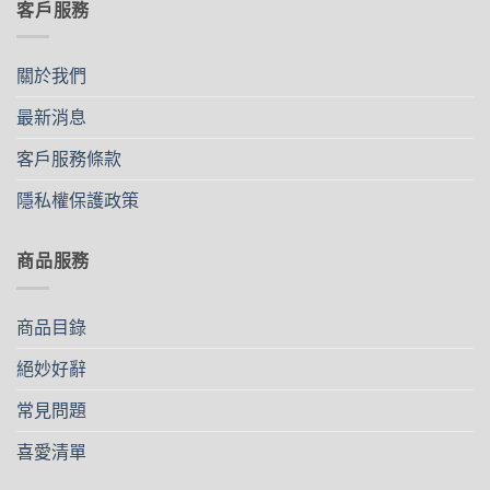
客戶服務
多
種
款
關於我們
式。
可
最新消息
在
客戶服務條款
產
品
隱私權保護政策
頁
面
選
商品服務
擇
選
項
商品目錄
絕妙好辭
常見問題
喜愛清單