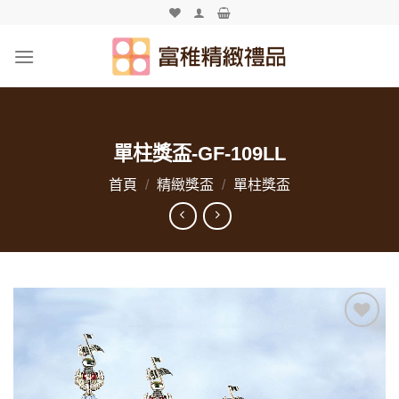
Skip
to
content
單柱獎盃-GF-109LL
首頁
/
精緻獎盃
/
單柱獎盃
加入
「願