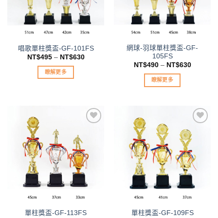
單」
單」
網球-羽球單柱獎盃-GF-
唱歌單柱獎盃-GF-101FS
105FS
NT$
495
–
NT$
630
NT$
490
–
NT$
630
瞭解更多
瞭解更多
此
此
產
產
品
品
有
有
多
多
種
種
款
加入
加入
款
「願
「願
式。
望清
望清
式。
可
單」
單」
可
在
在
產
產
品
品
頁
單柱獎盃-GF-113FS
單柱獎盃-GF-109FS
頁
面