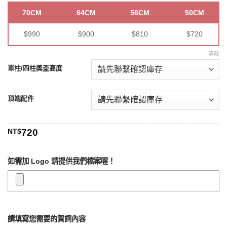
70CM
64CM
56CM
50CM
$990
$900
$810
$720
清除
單柱/四柱獎盃高度
頂端配件
NT$
720
如需加 Logo 請提供我們檔案喔！
請填寫您需要的賀詞內容