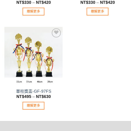
NT$
330
–
NT$
420
NT$
330
–
NT$
420
面
選
選
擇
瞭解更多
瞭解更多
擇
選
此
此
選
項
產
產
項
品
品
有
有
多
多
種
種
加入
款
款
「願
望清
式。
式。
單」
可
可
在
在
產
產
品
品
單柱獎盃-GF-97FS
頁
頁
NT$
495
–
NT$
630
面
面
選
選
瞭解更多
擇
擇
此
選
選
產
項
項
品
有