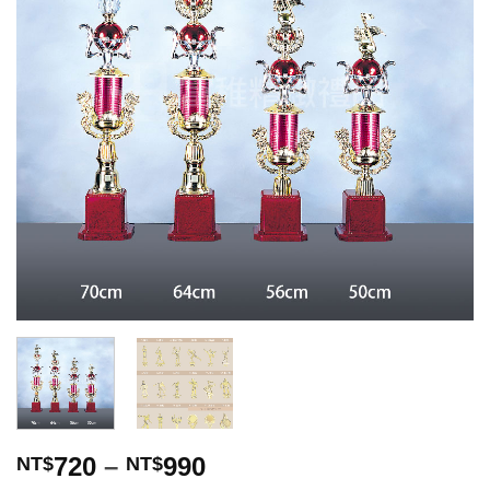
望清
單」
720
–
990
NT$
NT$